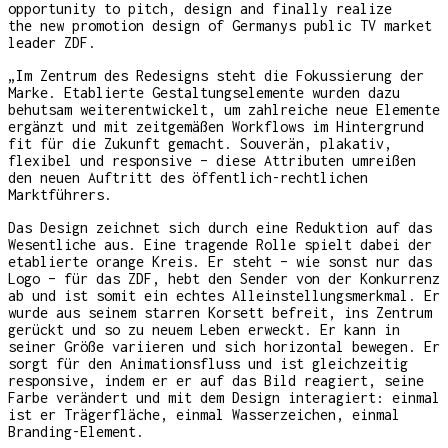
opportunity to pitch, design and finally realize
the new promotion design of Germanys public TV market
leader ZDF.
„Im Zentrum des Redesigns steht die Fokussierung der
Marke. Etablierte Gestaltungselemente wurden dazu
behutsam weiterentwickelt, um zahlreiche neue Elemente
ergänzt und mit zeitgemäßen Workflows im Hintergrund
fit für die Zukunft gemacht. Souverän, plakativ,
flexibel und responsive – diese Attributen umreißen
den neuen Auftritt des öffentlich-rechtlichen
Marktführers.
Das Design zeichnet sich durch eine Reduktion auf das
Wesentliche aus. Eine tragende Rolle spielt dabei der
etablierte orange Kreis. Er steht – wie sonst nur das
Logo – für das ZDF, hebt den Sender von der Konkurrenz
ab und ist somit ein echtes Alleinstellungsmerkmal. Er
wurde aus seinem starren Korsett befreit, ins Zentrum
gerückt und so zu neuem Leben erweckt. Er kann in
seiner Größe variieren und sich horizontal bewegen. Er
sorgt für den Animationsfluss und ist gleichzeitig
responsive, indem er er auf das Bild reagiert, seine
Farbe verändert und mit dem Design interagiert: einmal
ist er Trägerfläche, einmal Wasserzeichen, einmal
Branding-Element.